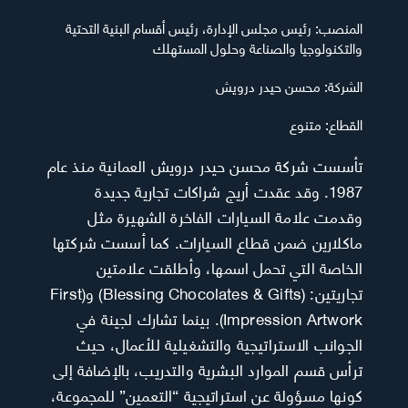
المنصب:
رئيس مجلس الإدارة، رئيس أقسام البنية التحتية
والتكنولوجيا والصناعة وحلول المستهلك
الشركة:
محسن حيدر درويش
القطاع:
متنوع
تأسست شركة محسن حيدر درويش العمانية منذ عام
1987. وقد عقدت أريج شراكات تجارية جديدة
وقدمت علامة السيارات الفاخرة الشهيرة مثل
ماكلارين ضمن قطاع السيارات. كما أسست شركتها
الخاصة التي تحمل اسمها، وأطلقت علامتين
تجاريتين: (Blessing Chocolates & Gifts) و(First
Impression Artwork). بينما تشارك لجينة في
الجوانب الاستراتيجية والتشغيلية للأعمال، حيث
ترأس قسم الموارد البشرية والتدريب، بالإضافة إلى
كونها مسؤولة عن استراتيجية “التعمين” للمجموعة،