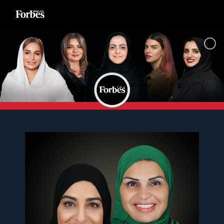
Ski
t
conten