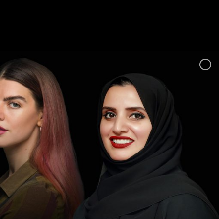
Ski
t
conten