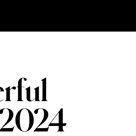
Ski
t
conten
rful
 2024