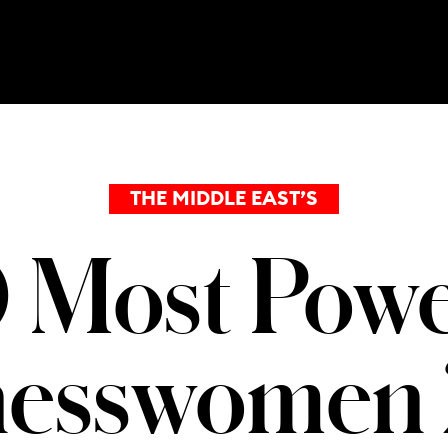
THE MIDDLE EAST’S
 Most Powe
nesswomen