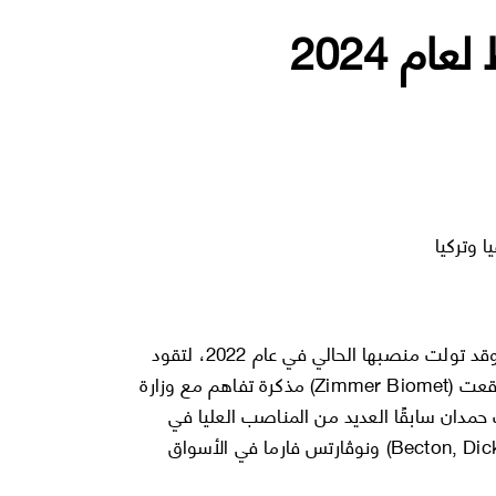
 وتركيا
تتمتع حمدان بخبرة تمتد 20 عامًا في قطاع الرعاية الصحية. وقد تولت منصبها الحالي في عام 2022، لتقود
فريقًا يضم 150 شخصًا. في نوفمبر/ تشرين الثاني 2023، وقعت (Zimmer Biomet) مذكرة تفاهم مع وزارة
مدان سابقًا العديد من المناصب العليا في
شركات (Medtronic) و(Abbott) و(Becton, Dickinson and Company) ونوڤارتس فارما في الأسواق