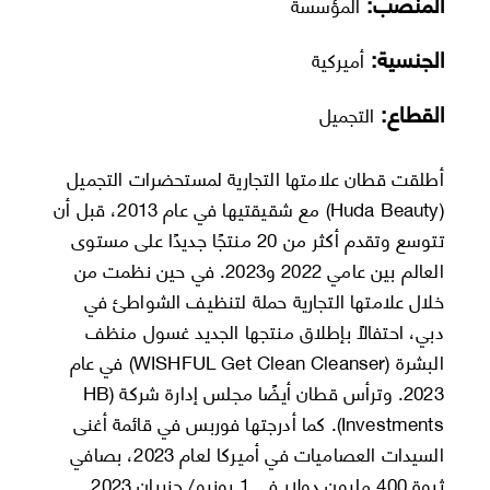
المنصب:
المؤسسة
الجنسية:
أميركية
القطاع:
التجميل
أطلقت قطان علامتها التجارية لمستحضرات التجميل
(Huda Beauty) مع شقيقتيها في عام 2013، قبل أن
تتوسع وتقدم أكثر من 20 منتجًا جديدًا على مستوى
العالم بين عامي 2022 و2023. في حين نظمت من
خلال علامتها التجارية حملة لتنظيف الشواطئ في
دبي، احتفالًا بإطلاق منتجها الجديد غسول منظف
البشرة (WISHFUL Get Clean Cleanser) في عام
2023. وترأس قطان أيضًا مجلس إدارة شركة (HB
Investments). كما أدرجتها فوربس في قائمة أغنى
السيدات العصاميات في أميركا لعام 2023، بصافي
ثروة 400 مليون دولار في 1 يونيو/ حزيران 2023.