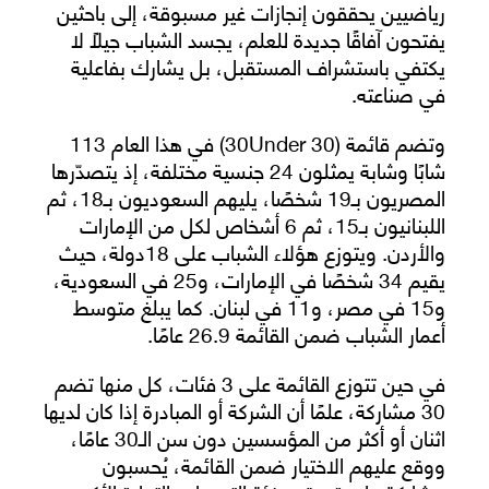
رياضيين يحققون إنجازات غير مسبوقة، إلى باحثين
يفتحون آفاقًا جديدة للعلم، يجسد الشباب جيلًا لا
يكتفي باستشراف المستقبل، بل يشارك بفاعلية
في صناعته.
وتضم قائمة (30 30Under) في هذا العام 113
شابًا وشابة يمثلون 24 جنسية مختلفة، إذ يتصدّرها
المصريون بـ19 شخصًا، يليهم السعوديون بـ18، ثم
اللبنانيون بـ15، ثم 6 أشخاص لكل من الإمارات
والأردن. ويتوزع هؤلاء الشباب على 18دولة، حيث
يقيم 34 شخصًا في الإمارات، و25 في السعودية،
و15 في مصر، و11 في لبنان. كما يبلغ متوسط
أعمار الشباب ضمن القائمة 26.9 عامًا.
في حين تتوزع القائمة على 3 فئات، كل منها تضم
30 مشاركة، علمًا أن الشركة أو المبادرة إذا كان لديها
اثنان أو أكثر من المؤسسين دون سن الـ30 عامًا،
ووقع عليهم الاختيار ضمن القائمة، يُحسبون