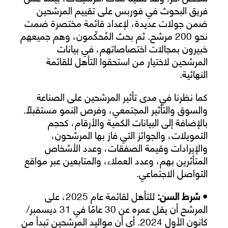
فريق البحوث في فوربس على تقييم المرشحين
ضمن جولات عديدة، لإعداد قائمة مختصرة ضمت
نحو 200 مرشح. ثم بحث المُحكّمون، وهم جميعهم
خبيرون بمجالات اختصاصاتهم، في بيانات
المرشحين لاختيار من استحقوا التأهل للقائمة
النهائية.
كما نظرنا في مدى تأثير المرشحين على الصناعة
والسوق والتأثير المجتمعي، وفرص النمو مستقبلًا.
بالإضافة إلى البيانات الكمية والأرقام، كحجم
التمويلات، والجوائز التي فاز بها المرشحون،
والإيرادات وقيمة الصفقات، وعدد الأشخاص
المتأثرين بهم، وعدد العملاء، والمتابعين عبر مواقع
التواصل الاجتماعي.
• شرط السن:
للتأهل لقائمة عام 2025، على
المرشح أن يقل عمره عن 30 عامًا في 31 ديسمبر/
كانون الأول 2024. أي أن مواليد المرشحين تبدأ من