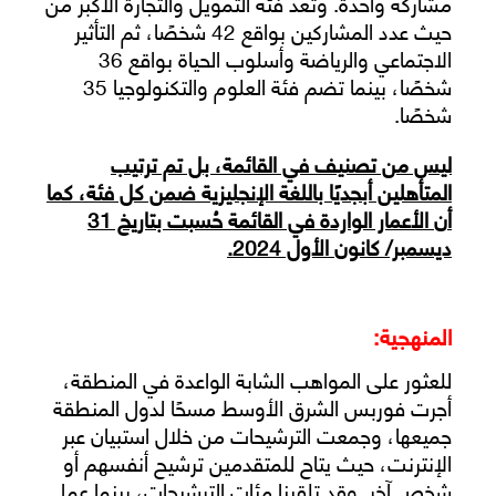
مشاركة واحدة. وتعد فئة التمويل والتجارة الأكبر من
حيث عدد المشاركين بواقع 42 شخصًا، ثم التأثير
الاجتماعي والرياضة وأسلوب الحياة بواقع 36
شخصًا، بينما تضم فئة العلوم والتكنولوجيا 35
شخصًا.
ليس من تصنيف في القائمة، بل تم ترتيب
المتأهلين أبجديًا باللغة الإنجليزية ضمن كل فئة، كما
أن الأعمار الواردة في القائمة حُسبت بتاريخ 31
ديسمبر/ كانون الأول 2024.
المنهجية:
للعثور على المواهب الشابة الواعدة في المنطقة،
أجرت فوربس الشرق الأوسط مسحًا لدول المنطقة
جميعها، وجمعت الترشيحات من خلال استبيان عبر
الإنترنت، حيث يتاح للمتقدمين ترشيح أنفسهم أو
شخص آخر. وقد تلقينا مئات الترشيحات، بينما عمل