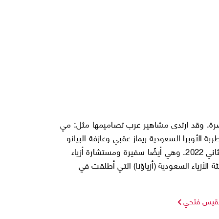
صرة. وقد ارتدى مشاهير عرب تصاميمها مثل: مي
ة الأوبرا السعودية ريماز عقبي وعازفة البيانو
رويدا رفاعة في معرض إكسبو 2020 دبي في يناير/ كانون الثاني 2022. وهي أيضًا سفيرة ومستشارة أزياء
أزياء السعودية (أزياؤنا) التي أطلقت في
قيس فتحي