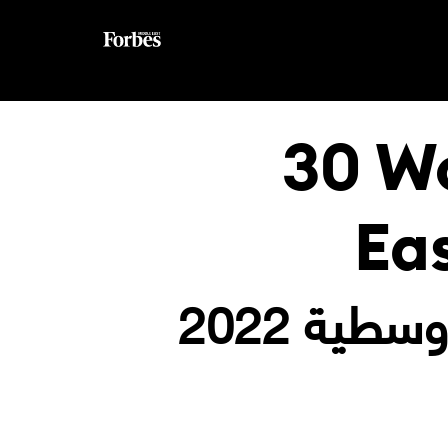
30 W
Ea