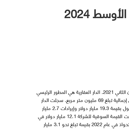
ق الأوسط
الذيابي هو الرئيس التنفيذي للمجموعة اعتبارًا من يناير/كانون الثاني 2021. الدار العقارية هي المطور الرئيسي
للعديد من المجتمعات السكنية في أبو ظبي، بمحفظة أراضٍ إجمالية تبلغ 69 مليون متر مربع. سجلت الدار
العقارية في الأشهر التسعة الأولى من عام 2023 إجمالي أصول بقيمة 19.3 مليار دولار وإيرادات 2.7 مليار
دولار بزيادة 21% مقارنة بالفترة نفسها من عام 2022، وبلغت القيمة السوقية للشركة 12.1 مليار دولار في
14 نوفمبر/ تشرين الثاني 2023. أتمت الشركة 13 عملية استحواذ في عام 2022 بقيمة تبلغ نحو 3.1 مليار