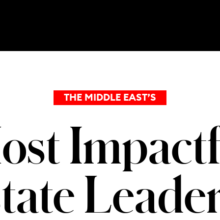
THE MIDDLE EAST’S
ost Impactf
state Leade