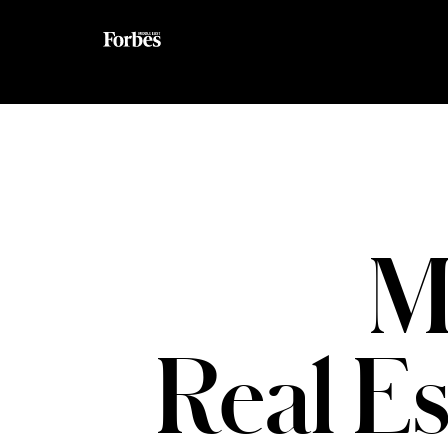
M
Real E