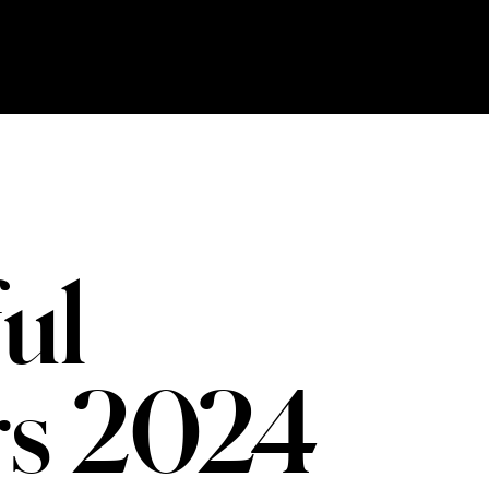
Ski
t
conten
ul
rs 2024