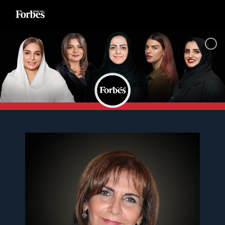
Ski
t
conten