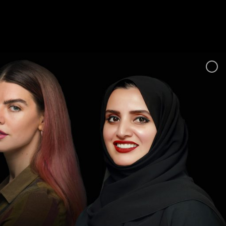
Ski
t
conten