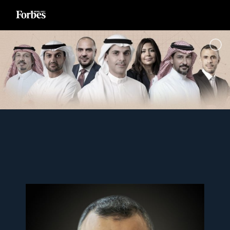
Ski
t
conten