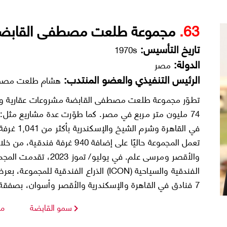
63.
مجموعة طلعت مصطفى القابض
تاريخ التأسيس:
1970s
الدولة:
مصر
الرئيس التنفيذي والعضو المنتدب:
هشام طلعت مص
تطوّر مجموعة طلعت مصطفى القابضة مشروعات عقارية وسياح
في القاهرة
والأقصر ومرسى علم. في يو
الفندقية والسياحية (ICON) الذراع الفندق
7 فنادق في القاهرة والإسكندرية والأقصر وأسوان، بصفقة قيمتها 700 مليون دولار.
سمو القابضة
مج