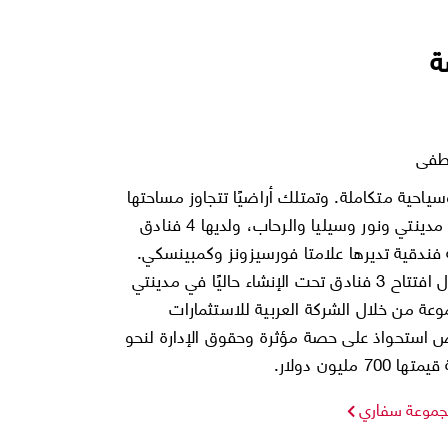
ة
طفى
ية متكاملة. وتمتلك أراضيًا تتجاوز مساحتها
74 مليون متر مربع في مصر. كما طوّرت عدة مشاريع مثل: مدينتي ونور وسيليا والرحاب، ولديها 4 فنادق
 وشرم الشيخ والإسكندرية بأكثر من 1,041 غرفة فندقية تديرها علامتا فورسيزونز وكمبينسكي.
تعمل المجموعة حاليًا على إضافة 940 غرفة فندقية، من خلال افتتاح 3 فنادق تحت الإنشاء حاليًا في مدينتي
ليو/ تموز 2023، تقدمت المجموعة من خلال الشركة العربية للاستثمارات
ية للمجموعة، بعرض استحواذ على حصة مؤثرة وحقوق الإدارة لنحو
موعة سفاري