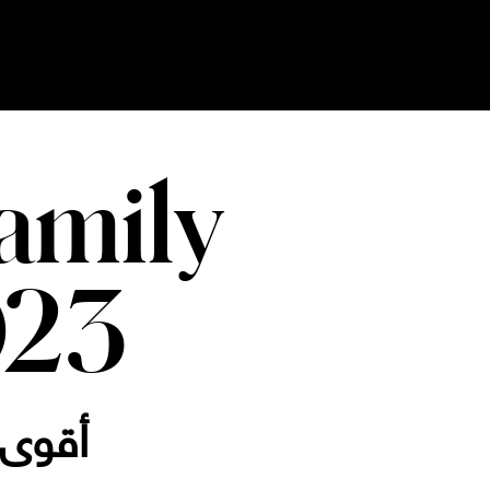
Ski
t
conten
amily
023
أقوى 100 شركة عائلية عربية لعام 