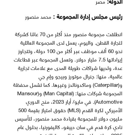
الدولة:
مصر
رئيس مجلس إدارة المجموعة :
محمد منصور
انطلقت مجموعة منصور منذ أكثر من 70 عامًا كشركة
لتجارة القطن. واليوم، يعمل لدى المجموعة العائلية
نحو 60 ألف موظف عبر أكثر من 100 دولة، وتتجاوز
إيراداتها 7.5 مليار دولار. وتعمل المجموعة عبر قطاعات
عدة، ولديها شراكات طويلة المدى مع علامات تجارية
عالمية، منها: جنرال موتورز وبيجو وإم جي
و(Caterpillar) وماكدونالدز وغيرها. كما تشمل محفظة
المجموعة شركات منها: (Man Capital) و(Mansour
Automotive). في مايو/ أيار 2023، منح الدوري
الأميركي لكرة القدم (MLS) حقوق امتياز بقيمة 500
مليون دولار للمجموعة بقيادة محمد منصور، لتأسيس
نادي كرة قدم في سان دييغو، كاليفورنيا، بحلول عام
2025. وبلغ صافي الثروة المجمعة للإخوة محمد