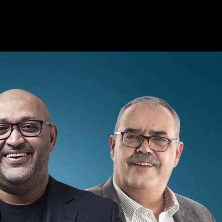
Ski
t
conten