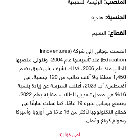
المنصب:
الرئيسة التنفيذية
الجنسية:
هندية
القطاع:
التعليم
انضمت بوجاني إلى شركة (Innoventures
Education) عند تأسيسها عام 2004، وتتولى منصبها
الحالي منذ عام 2006. كذلك تشرف على فريق يضم
1,450 معلمًا و9 آلاف طالب من 120 جنسية. في
أغسطس/ آب 2023، أعلنت المدرسة عن زيادة بنسبة
16% في معدل تسجيل الطلاب، مقارنة بعام 2022.
وتتمتع بوجاني بخبرة 19 عامًا. كما عملت سابقًا في
قطاع التكنولوجيا لأكثر من 16 عامًا في أوروبا وأميركا
وهونغ كونغ وعُمان.
لمى فوّاز