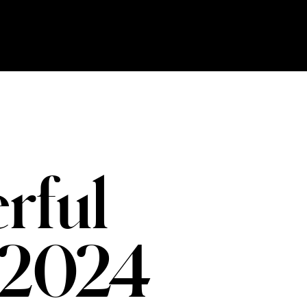
Ski
t
conten
rful
 2024