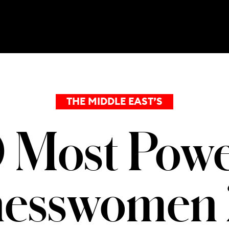
THE MIDDLE EAST’S
 Most Powe
nesswomen